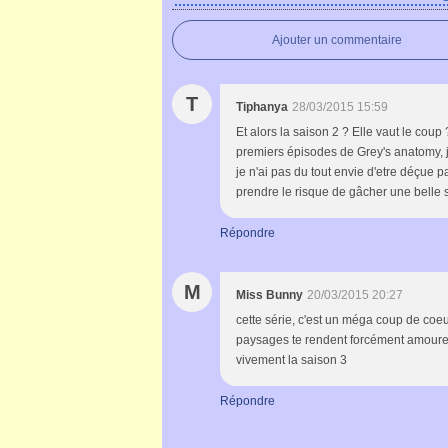
Ajouter un commentaire
T
Tiphanya
28/03/2015 15:59
Et alors la saison 2 ? Elle vaut le coup 
premiers épisodes de Grey's anatomy, j
je n'ai pas du tout envie d'etre déçue p
prendre le risque de gâcher une belle s
Répondre
M
Miss Bunny
20/03/2015 20:27
cette série, c'est un méga coup de coeur.
paysages te rendent forcément amoureux
vivement la saison 3
Répondre