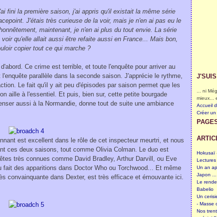
i fini la première saison, j'ai appris qu'il existait la même série
point. J'étais très curieuse de la voir, mais je n'en ai pas eu le
honnêtement, maintenant, je n'en ai plus du tout envie. La série
ru voir qu'elle allait aussi être refaite aussi en France... Mais bon,
ouloir copier tout ce qui marche ?
 d'abord. Ce crime est terrible, et toute l'enquête pour arriver au
l'enquête parallèle dans la seconde saison. J'apprécie le rythme,
J'SUI
action. Le fait qu'il y ait peu d'épisodes par saison permet que les
... ni M
n aille à l'essentiel. Et puis, bien sur, cette petite bourgade
mieux... 
 penser aussi à la Normandie, donne tout de suite une ambiance
Accueil 
Créer un
PAGE
ARTIC
nant est excellent dans le rôle de cet inspecteur meurtri, et nous
ant ces deux saisons, tout comme Olivia Colman. Le duo est
Hokusaï -
êtes très connues comme David Bradley, Arthur Darvill, ou Eve
Lectures
ou fait des apparitions dans Doctor Who ou Torchwood... Et même
Un an ap
Japon ...
rès convainquante dans Dexter, est très efficace et émouvante ici.
Le rende
Babelio
Un cerisi
- Masse c
Nos tren