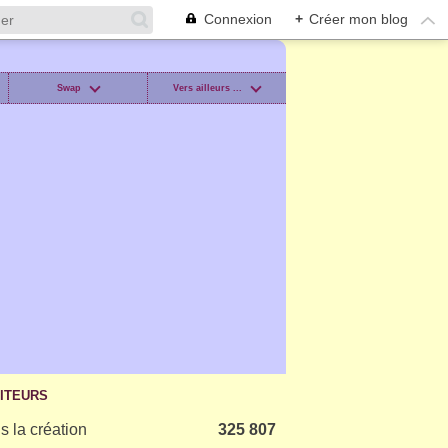
Connexion
+
Créer mon blog
Swap
Vers ailleurs ...
SITEURS
s la création
325 807