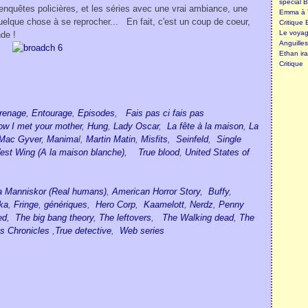
spécial B
 enquêtes policières, et les séries avec une vrai ambiance, une
Emma à T
elque chose à se reprocher... En fait, c'est un coup de coeur,
Critique 
Le voyage
de !
Anguille
Ethan ira
Critique
renage
,
Entourage
,
Episodes
,
Fais pas ci fais pas
ow I met your mother
,
Hung
,
Lady Oscar
,
La fête à la maison
,
La
Mac Gyver
,
Manima
l,
Martin Matin
,
Misfits
,
Seinfeld
,
Single
st Wing (A la maison blanche)
,
True blood
,
United States of
a Manniskor (Real humans)
,
American Horror Story
,
Buffy
,
ka
,
Fringe
,
génériques
,
Hero Corp
,
Kaamelott
,
Nerdz
,
Penny
ed
,
The big bang theory
,
The leftovers
,
The Walking dead
,
The
s Chronicles
,
True detective
,
Web series