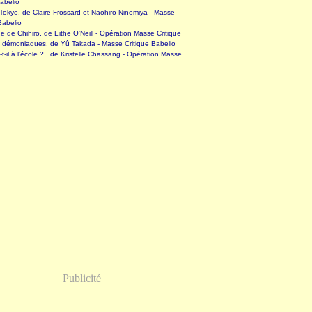
abelio
okyo, de Claire Frossard et Naohiro Ninomiya - Masse
Babelio
 de Chihiro, de Eithe O'Neill - Opération Masse Critique
s démoniaques, de Yû Takada - Masse Critique Babelio
-t-il à l'école ? , de Kristelle Chassang - Opération Masse
Publicité