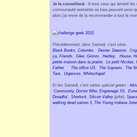
Je la conseillerai
: A tous ceux qui aiment les
communauté restreinte où tous peuvent avoir qu
alors j'ai envie de la recommander à tout le mon
Précéde
mment
, dans Samedi, c'est série..
Black Books
,
Columbo
,
Dexter
,
Dawson
,
E
ng
ça
,
Friends
,
Glee
,
Grimm
,
Hartley
,
House
,
H
petite maison dans la prairie
,
Le petit Nicolas
,
Father
,
The office US
,
The Soprano
,
The We
Tara
,
Urgences
,
Whitechapel
Et les Samedi, c'est séries spécial geeks :
Akt
Community
,
Doctor Who
,
Engrenage S5
,
Eure
Dreadful
,
Sherlock
,
Silicon Valley
(pilot),
Spac
walking dead saison 3
,
The Young Indiana Jone