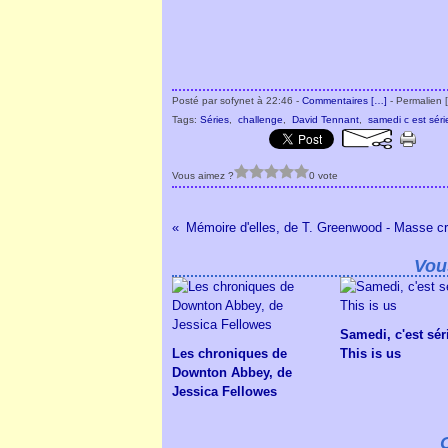
Posté par sofynet à 22:46 -
Commentaires [
…
]
- Permalien [
Tags:
Séries
,
challenge
,
David Tennant
,
samedi c est séri
Vous aimez ?
0 vote
Mémoire d'elles, de T. Greenwood - Masse cri
Vou
Samedi, c'est séri
Les chroniques de
This is us
Downton Abbey, de
Jessica Fellowes