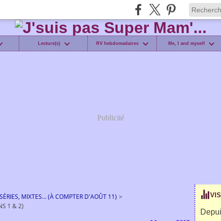
Lecture(s)
RV hebdomadaires
Me, I and myself
Publicité
VI
ÉRIES, MIXTES... (À COMPTER D'AOÛT 11)
>
S 1 & 2)
Depui