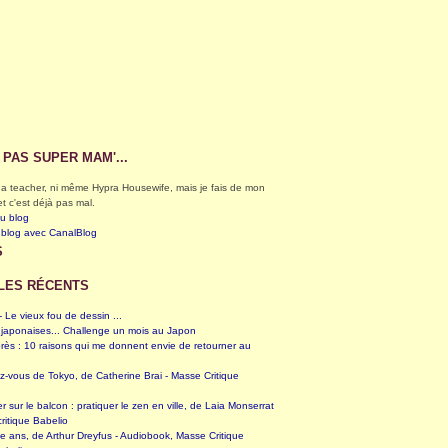
S PAS SUPER MAM'...
éga teacher, ni même Hypra Housewife, mais je fais de mon
et c'est déjà pas mal.
du blog
 blog avec CanalBlog
S
LES RÉCENTS
 Le vieux fou de dessin ...
 japonaises... Challenge un mois au Japon
rès : 10 raisons qui me donnent envie de retourner au
z-vous de Tokyo, de Catherine Brai - Masse Critique
er sur le balcon : pratiquer le zen en ville, de Laia Monserrat
ritique Babelio
te ans, de Arthur Dreyfus - Audiobook, Masse Critique