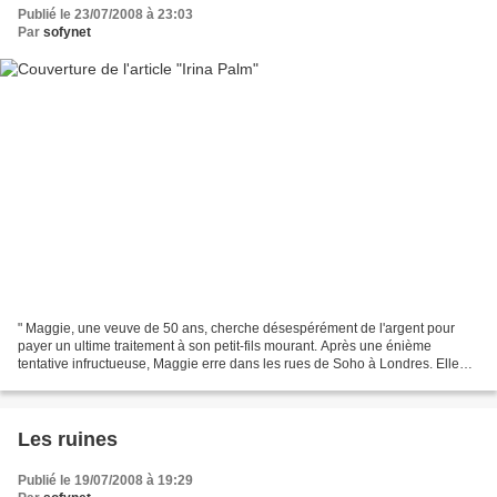
Publié le 23/07/2008 à 23:03
Par
sofynet
" Maggie, une veuve de 50 ans, cherche désespérément de l'argent pour
payer un ultime traitement à son petit-fils mourant. Après une énième
tentative infructueuse, Maggie erre dans les rues de Soho à Londres. Elle
s'arrête devant le "Sexy World" où une...
Les ruines
Publié le 19/07/2008 à 19:29