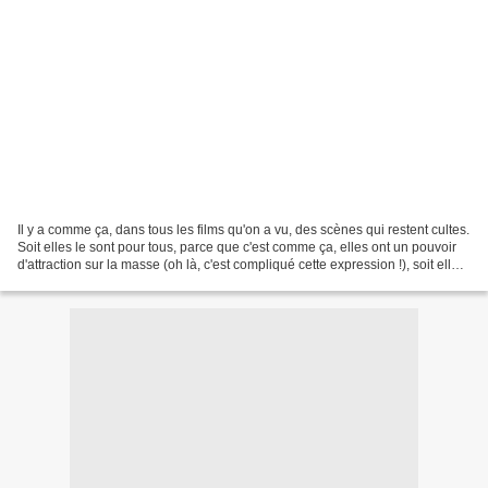
Il y a comme ça, dans tous les films qu'on a vu, des scènes qui restent cultes.
Soit elles le sont pour tous, parce que c'est comme ça, elles ont un pouvoir
d'attraction sur la masse (oh là, c'est compliqué cette expression !), soit elles
ne sont cultes...