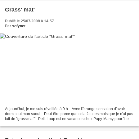
Grass' mat'
Publié le 25/07/2008 à 14:57
Par
sofynet
Aujourd'hui, je me suis réveillée à 9 h... Avec l'étrange sensation d'avoir
dormi tout mon saoul... Peut-être parce que cela fait des mois que je n'ai pas
fait de "grass'mat'"...Petit Loup est en vacances chez Papy-Mamy pour "deux
dodos". Et maman en...