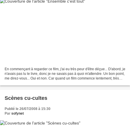
En commençant à regarder ce film, j'ai eu très peur d'être déçue... D'abord, je
n'avais pas lu le livre, donc je ne savais pas à quoi m'attendre. Un bon point,
me direz-vous... Oui et non. Car quand un film commence lentement, très
lentement, et qu'on...
Scènes cu-cultes
Publié le 26/07/2008 à 15:30
Par
sofynet