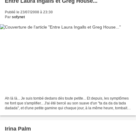
Entre Laura Ingalls et Greg House...
Publié le 23/07/2008 à 23:30
Par
sofynet
Ah là là... Je suis tombé dedans dès toute petite... Et depuis, les symptômes
ne font que s'amplifier... J'ai été bercé au son suave d'un "ta da da da tada
dadada", et d'une petite gamine qui chaque jour, à la même heure, tombait
au même endroit dans...
Irina Palm