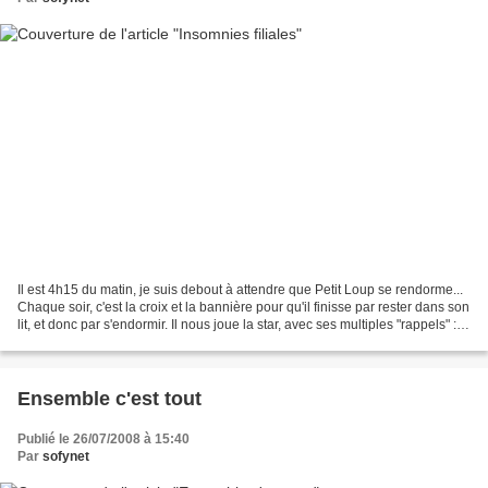
Il est 4h15 du matin, je suis debout à attendre que Petit Loup se rendorme...
Chaque soir, c'est la croix et la bannière pour qu'il finisse par rester dans son
lit, et donc par s'endormir. Il nous joue la star, avec ses multiples "rappels" :
re-pipi (il...
Ensemble c'est tout
Publié le 26/07/2008 à 15:40
Par
sofynet