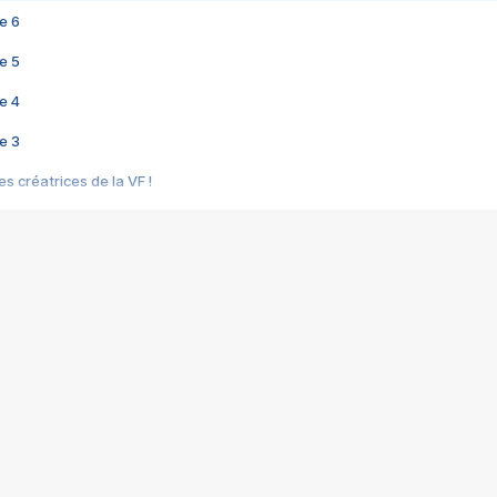
e 6
e 5
e 4
e 3
s créatrices de la VF !
e 2
e 1
e Mektoub My Love arrive enfin ! Rencontre avec Shaïn Boumedine et Sal
i : après Toni en famille
elle réalise le bouleversant Dites lui que je l'aime
ais ! Rencontre autour de Vie privée de Rebecca Zlotowski
 de Marguerite, Grave... Rencontre avec Ella Rumpf