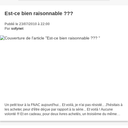
Est-ce bien raisonnable ???
Publié le 23/07/2010 à 22:00
Par
sofynet
Un petit tour à la FNAC aujourd'hui... Et voilà, je n'ai pas résisté... J'hésitais à
les acheter, peur d'être déçue par rapport à la série... Et voilà ! Aucune
volonté !!! Et en cadeau, pour deux livres achetés, un troisième du même
éditeur. Ma PAL n'entre...