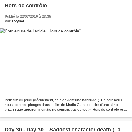
Hors de contrôle
Publié le 22/07/2010 à 23:35
Par
sofynet
Petit film du jeudi (décidément, cela devient une habitude !). Ce soir, nous
nous sommes plongés dans le film de Martin Campbell, tiré d'une série
britannique apparemment (je ne connais pas du tout).( Hors de contrôle est
adapté d'une mini-série britannique...
Day 30 - Day 30 – Saddest character death (La