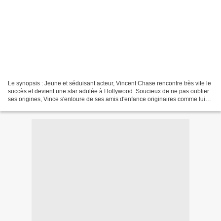
Le synopsis : Jeune et séduisant acteur, Vincent Chase rencontre très vite le
succès et devient une star adulée à Hollywood. Soucieux de ne pas oublier
ses origines, Vince s'entoure de ses amis d'enfance originaires comme lui
du Queens, l'un des quartiers...