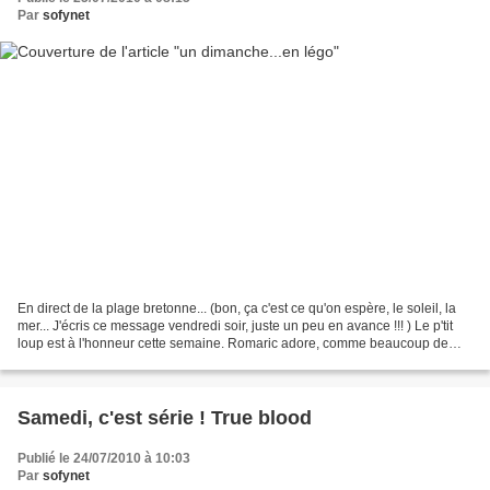
Par
sofynet
En direct de la plage bretonne... (bon, ça c'est ce qu'on espère, le soleil, la
mer... J'écris ce message vendredi soir, juste un peu en avance !!! ) Le p'tit
loup est à l'honneur cette semaine. Romaric adore, comme beaucoup de
petits garçons, construire...
Samedi, c'est série ! True blood
Publié le 24/07/2010 à 10:03
Par
sofynet