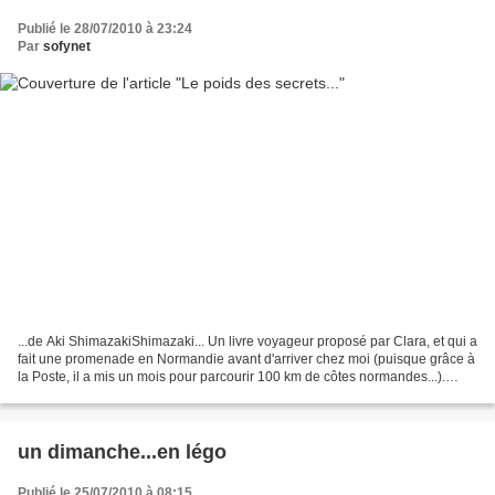
Publié le 28/07/2010 à 23:24
Par
sofynet
...de Aki ShimazakiShimazaki... Un livre voyageur proposé par Clara, et qui a
fait une promenade en Normandie avant d'arriver chez moi (puisque grâce à
la Poste, il a mis un mois pour parcourir 100 km de côtes normandes...).
Quand je l'ai eu enfin en...
un dimanche...en légo
Publié le 25/07/2010 à 08:15