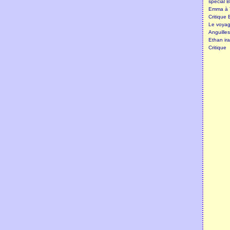
spécial B
Emma à T
Critique 
Le voyage
Anguille
Ethan ira
Critique