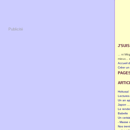
Publicité
J'SUI
... ni M
mieux... 
Accueil 
Créer un
PAGE
ARTIC
Hokusaï -
Lectures
Un an ap
Japon ...
Le rende
Babelio
Un cerisi
- Masse c
Nos tren