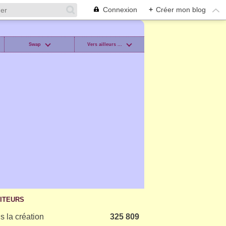
Connexion
+
Créer mon blog
Swap
Vers ailleurs ...
SITEURS
s la création
325 809