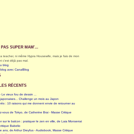
S PAS SUPER MAM'...
éga teacher, ni même Hypra Housewife, mais je fais de mon
et c'est déjà pas mal.
du blog
 blog avec CanalBlog
S
LES RÉCENTS
 Le vieux fou de dessin ...
 japonaises... Challenge un mois au Japon
rès : 10 raisons qui me donnent envie de retourner au
z-vous de Tokyo, de Catherine Brai - Masse Critique
er sur le balcon : pratiquer le zen en ville, de Laia Monserrat
ritique Babelio
te ans, de Arthur Dreyfus - Audiobook, Masse Critique