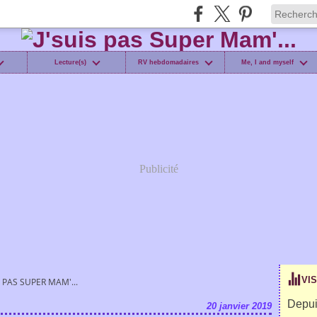
Lecture(s)
RV hebdomadaires
Me, I and myself
Publicité
VI
S PAS SUPER MAM'...
Depui
20 janvier 2019