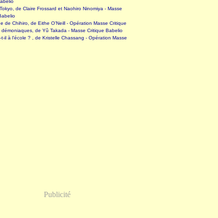
abelio
okyo, de Claire Frossard et Naohiro Ninomiya - Masse
Babelio
 de Chihiro, de Eithe O'Neill - Opération Masse Critique
s démoniaques, de Yû Takada - Masse Critique Babelio
-t-il à l'école ? , de Kristelle Chassang - Opération Masse
Publicité