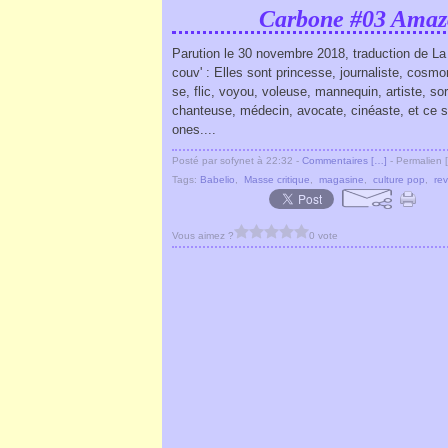
Carbone #03 Amazo
Parution le 30 novembre 2018, traduction de La
couv' : Elles sont princesse, journaliste, cosm
se, flic, voyou, voleuse, mannequin, artiste, sor
chanteuse, médecin, avocate, cinéaste, et ce 
ones....
Posté par sofynet à 22:32 -
Commentaires [
…
]
- Permalien [
Tags:
Babelio
,
Masse critique
,
magasine
,
culture pop
,
re
Vous aimez ?
0 vote