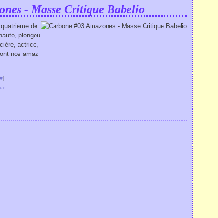
nes - Masse Critique Babelio
 quatrième de
onaute, plongeu
cière, actrice,
sont nos amaz
#
]
vue