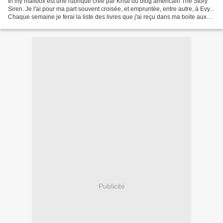
In my mailbox est une rubrique crée par Kristi du blog américain The Story
Siren. Je l'ai pour ma part souvent croisée, et empruntée, entre autre, à Evy...
Chaque semaine je ferai la liste des livres que j'ai reçu dans ma boite aux
lettres... mais pas...
Publicité