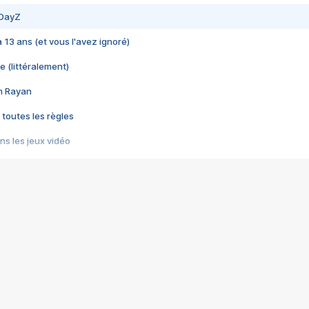
 DayZ
 a 13 ans (et vous l'avez ignoré)
e (littéralement)
im Rayan
 toutes les règles
s les jeux vidéo
us choquant de Rockstar ? - Le scandale BULLY
e plus moche de Steam
du RÊVE tourne au CAUCHEMAR
pendant 8 heures
it… à tort
umiliés par un jeu vidéo