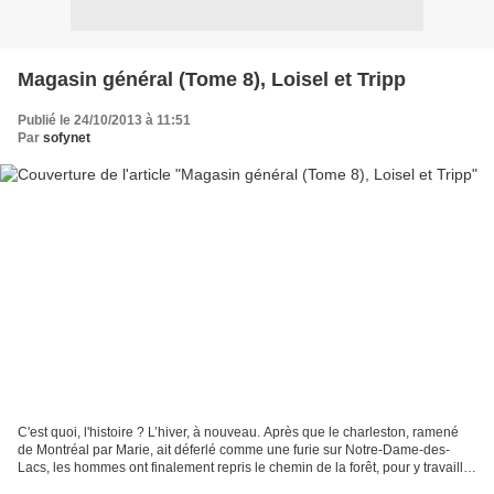
Magasin général (Tome 8), Loisel et Tripp
Publié le 24/10/2013 à 11:51
Par
sofynet
C'est quoi, l'histoire ? L’hiver, à nouveau. Après que le charleston, ramené
de Montréal par Marie, ait déferlé comme une furie sur Notre-Dame-des-
Lacs, les hommes ont finalement repris le chemin de la forêt, pour y travailler
tout au long de la saison...