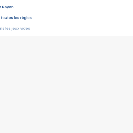
im Rayan
 toutes les règles
s les jeux vidéo
us choquant de Rockstar ? - Le scandale BULLY
e plus moche de Steam
du RÊVE tourne au CAUCHEMAR
pendant 8 heures
it… à tort
umiliés par un jeu vidéo
ire - Final Fantasy 8
ti un empire - Age of Empires
story DOFUS