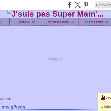
Lecture(s)
RV hebdomadaires
Me, I and myself
Publicité
VI
GIBSON
Depui
mel gibson