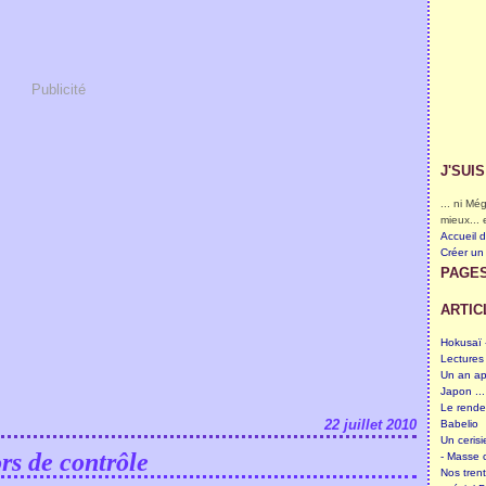
Publicité
J'SUI
... ni M
mieux... 
Accueil 
Créer un
PAGE
ARTIC
Hokusaï -
Lectures
Un an ap
Japon ...
Le rende
22 juillet 2010
Babelio
Un cerisi
rs de contrôle
- Masse c
Nos tren