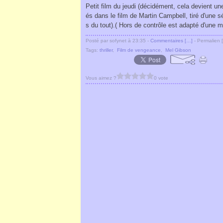
Petit film du jeudi (décidément, cela devient u
és dans le film de Martin Campbell, tiré d'une 
s du tout).( Hors de contrôle est adapté d'une mi
Posté par sofynet à 23:35 -
Commentaires [
…
]
- Permalien [
Tags:
thriller
,
Film de vengeance
,
Mel Gibson
Vous aimez ?
0 vote