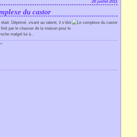
20 juillet 2011
mplexe du castor
était. Déprimé, vivant au ralenti, il s’éloi
init par le chasser de la maison pour le
roche malgré lui à...
#
]