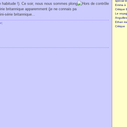
spécial B
ne habitude !). Ce soir, nous nous sommes plong
Emma à T
série britannique apparemment (je ne connais pa
Critique 
Le voyage
ni-série britannique...
Anguille
Ethan ira
#
]
Critique