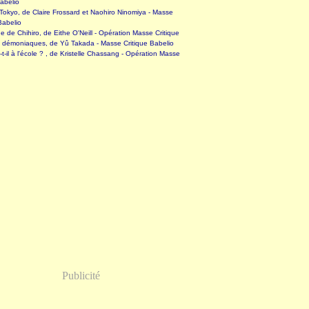
abelio
okyo, de Claire Frossard et Naohiro Ninomiya - Masse
Babelio
 de Chihiro, de Eithe O'Neill - Opération Masse Critique
s démoniaques, de Yû Takada - Masse Critique Babelio
-t-il à l'école ? , de Kristelle Chassang - Opération Masse
Publicité