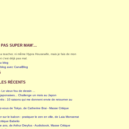
S PAS SUPER MAM'...
éga teacher, ni même Hypra Housewife, mais je fais de mon
et c'est déjà pas mal.
du blog
 blog avec CanalBlog
S
LES RÉCENTS
 Le vieux fou de dessin ...
 japonaises... Challenge un mois au Japon
rès : 10 raisons qui me donnent envie de retourner au
z-vous de Tokyo, de Catherine Brai - Masse Critique
er sur le balcon : pratiquer le zen en ville, de Laia Monserrat
ritique Babelio
te ans, de Arthur Dreyfus - Audiobook, Masse Critique