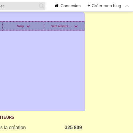
Connexion
+
Créer mon blog
Swap
Vers ailleurs ...
SITEURS
s la création
325 809