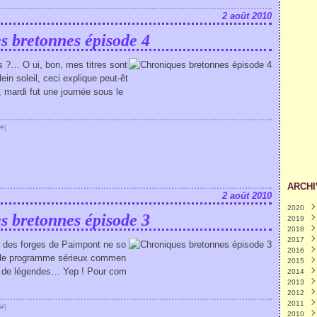
2 août 2010
s bretonnes épisode 4
s ?… O ui, bon, mes titres sont
ein soleil, ceci explique peut-êt
, mardi fut une journée sous le
#
]
ARCHI
2 août 2010
2020
s bretonnes épisode 3
2019
Avril
2018
Octo
2017
Août
Octo
les des forges de Paimpont ne so
2016
Juill
Août
Déc
i, le programme sérieux commen
2015
Juin
Juill
Nov
Déc
re de légendes… Yep ! Pour com
2014
Mai
Juin
Octo
Nov
Déc
(
2013
Avril
Mai
Sep
Octo
Nov
Déc
(
2012
Mars
Avril
Août
Sep
Octo
Nov
Déc
2011
Janv
Mars
Juill
Août
Sep
Octo
Nov
Déc
#
]
2010
Févr
Juin
Juill
Août
Sep
Octo
Nov
Déc