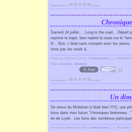
Vous aimez ?
0 vote
Chronique
Samedi 24 juillet…. Long is the road… Départ p
mprimé le trajet, bien repéré la route sur le “t
N… Bon, c’était sans compter avec les autres.
tions pas les seuls à...
Posté par sofynet à 21:50 -
Commentaires [
…
]
- Permalien [
Tags:
vacances
,
Morbihan
Vous aimez ?
0 vote
Un dim
De retour du Morbihan (c'était bien !!!!!), une p
tions dans mes futurs "chroniques bretonnes..."
ée de Liyah . Les liens des nombreux participant
Posté par sofynet à 12:08 -
Commentaires [
…
]
- Permalien [