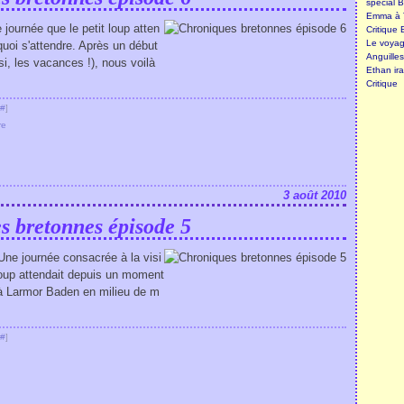
spécial B
Emma à T
e journée que le petit loup atten
Critique 
Le voyage
quoi s'attendre. Après un début
Anguille
i, les vacances !), nous voilà
Ethan ira
Critique
#
]
re
3 août 2010
s bretonnes épisode 5
 Une journée consacrée à la visi
 loup attendait depuis un moment
à Larmor Baden en milieu de m
#
]