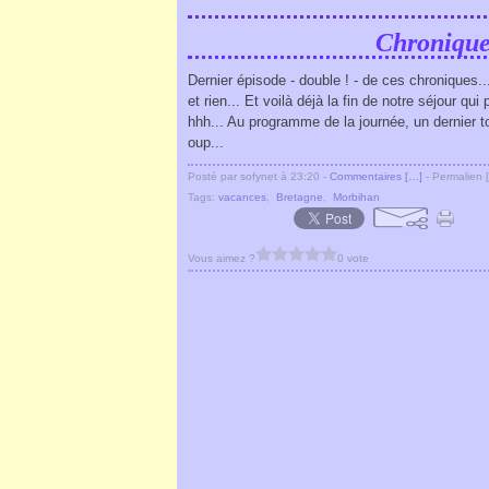
Chronique
Dernier épisode - double ! - de ces chroniques... 
et rien... Et voilà déjà la fin de notre séjour qu
hhh... Au programme de la journée, un dernier tou
oup...
Posté par sofynet à 23:20 -
Commentaires [
…
]
- Permalien [
Tags:
vacances
,
Bretagne
,
Morbihan
Vous aimez ?
0 vote