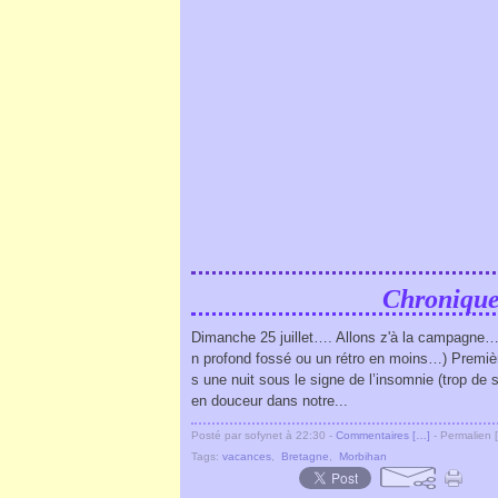
Chronique
Dimanche 25 juillet…. Allons z'à la campagne… (c
n profond fossé ou un rétro en moins…) Premi
s une nuit sous le signe de l’insomnie (trop de s
en douceur dans notre...
Posté par sofynet à 22:30 -
Commentaires [
…
]
- Permalien [
Tags:
vacances
,
Bretagne
,
Morbihan