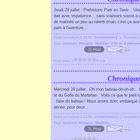
Jeudi 29 juillet : Prehistoric Park en Terre... Un
dait avec impatience... sans vraiment savoir à 
de matinée un peu au ralenti (mais c'est ça auss
parti à l'aventure....
Posté par sofynet à 23:45 -
Commentaires [
…
]
- Permalien [
Tags:
vacances
,
Bretagne
,
Morbihan
,
Parc de la préhistoi
Vous aimez ?
0 vote
Chronique
Mercredi 28 juillet...Oh mon bateau-oh-oh-oh...
te du Golfe du Morbihan . Voilà ce que le petit
: faire du bateau ! Nous avons donc embarqué 
atinée, pour deux...
Posté par sofynet à 23:58 -
Commentaires [
…
]
- Permalien [
Tags:
vacances
,
Bretagne
,
Morbihan