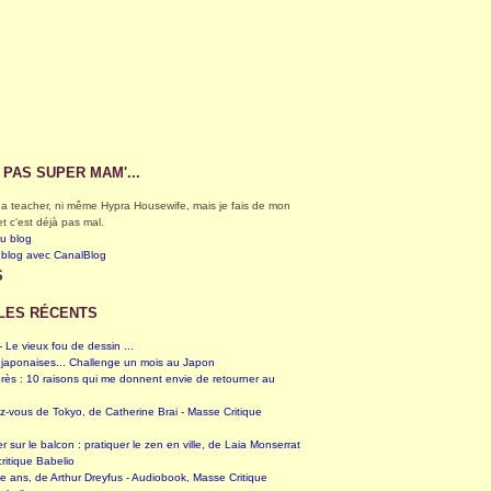
S PAS SUPER MAM'...
éga teacher, ni même Hypra Housewife, mais je fais de mon
et c'est déjà pas mal.
du blog
 blog avec CanalBlog
S
LES RÉCENTS
 Le vieux fou de dessin ...
 japonaises... Challenge un mois au Japon
rès : 10 raisons qui me donnent envie de retourner au
z-vous de Tokyo, de Catherine Brai - Masse Critique
er sur le balcon : pratiquer le zen en ville, de Laia Monserrat
ritique Babelio
te ans, de Arthur Dreyfus - Audiobook, Masse Critique