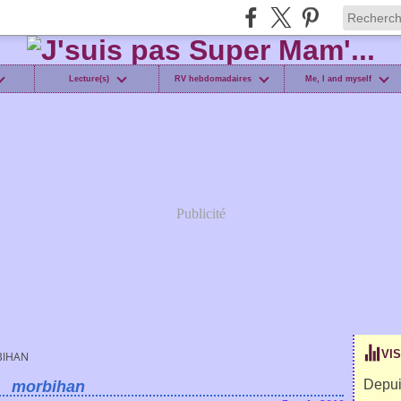
Lecture(s)
RV hebdomadaires
Me, I and myself
Publicité
VI
IHAN
Depui
morbihan