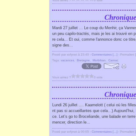
Vous aimez ?
0 vote
Chronique
Mardi 27 juillet … Le coup du Menhir, ça Vanne
un peu capilo-tractés, mais je les ai trouvé en pl
re cela... Et oui, comme l'annonce donc ce titre
signe des...
Posté par sofynet à 23:40 -
Commentaires [
…
]
- Permalien [
Tags:
vacances
,
Bretagne
,
Morbihan
,
Carnac
Vous aimez ?
0 vote
Chronique
Lundi 26 juillet …. Kaamelott ( celui où les fil
nt pas si accueillantes que cela…) Aujourd’hu
ce. Let’s go to Broceliande, une balade en ter
mencer, direction le...
Posté par sofynet à 00:05 -
Commentaires [
…
]
- Permalien [