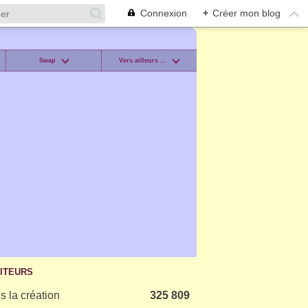
Connexion
+
Créer mon blog
Swap
Vers ailleurs ...
SITEURS
s la création
325 809