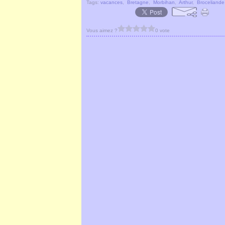
Tags:
vacances
,
Bretagne
,
Morbihan
,
Arthur
,
Broceliande
Vous aimez ?
0 vote