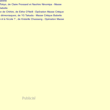
abelio
okyo, de Claire Frossard et Naohiro Ninomiya - Masse
Babelio
 de Chihiro, de Eithe O'Neill - Opération Masse Critique
s démoniaques, de Yû Takada - Masse Critique Babelio
-t-il à l'école ? , de Kristelle Chassang - Opération Masse
Publicité