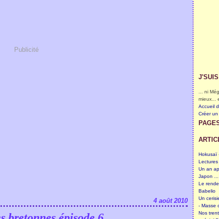
Publicité
J'SUI
... ni M
mieux... 
Accueil 
Créer un
PAGE
ARTIC
Hokusaï -
Lectures
Un an ap
Japon ...
Le rende
Babelio
Un cerisi
4 août 2010
- Masse c
Nos tren
s bretonnes épisode 6