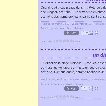
Quand le p'tit loup plonge dans ma PAL, cela do
r ce krognon petit chat ! Un dimanche en photo 
Les liens des nombreux participants sont sur son
Posté par sofynet à 23:10 -
Commentaires [
…
]
- Permalien [
Tags:
Un dimanche en photo
,
Romaric
Vous aimez ?
0 vote
un di
En direct de la plage bretonne... (bon, ça c'est c
ce message vendredi soir, juste un peu en avance 
semaine. Romaric adore, comme beaucoup de pet
Posté par sofynet à 08:15 -
Commentaires [
…
]
- Permalien [
Tags:
Un dimanche en photo
,
Romaric
Vous aimez ?
0 vote