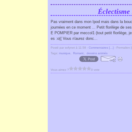
Éclectisme 
Pas vraiment dans mon Ipod mais dans la bouche
journées en ce moment ... Petit florilège de s
E POMPIER par meccol1 (tout petit florilège, je
es :o(( Vous n'aurez donc...
Posté par sofynet à 11:58 -
Commentaires [
…
]
- Permalien [
Tags:
musique
,
Romaric
,
dessins animés
Vous aimez ?
0 vote