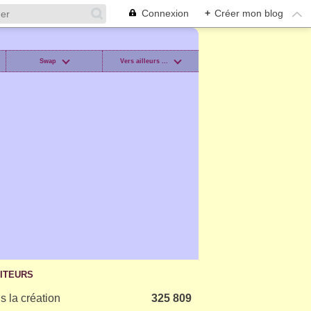
Connexion
+
Créer mon blog
Swap
Vers ailleurs ...
SITEURS
s la création
325 809