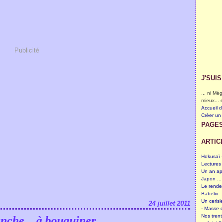
Publicité
J'SUI
... ni M
mieux... 
Accueil 
Créer un
PAGE
ARTIC
Hokusaï -
Lectures
Un an ap
Japon ...
Le rende
Babelio
Un cerisi
24 juillet 2011
- Masse c
Nos tren
nche... à bouquiner