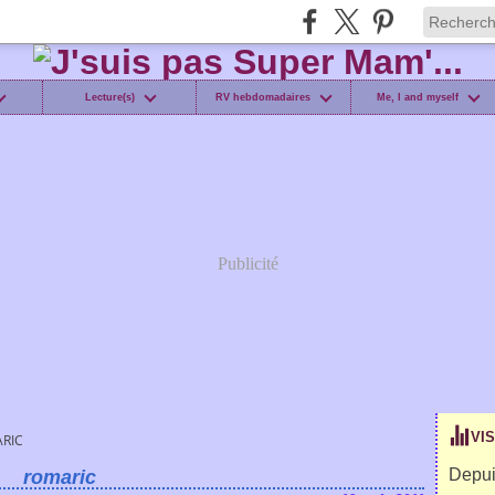
Lecture(s)
RV hebdomadaires
Me, I and myself
Publicité
VI
RIC
Depui
romaric