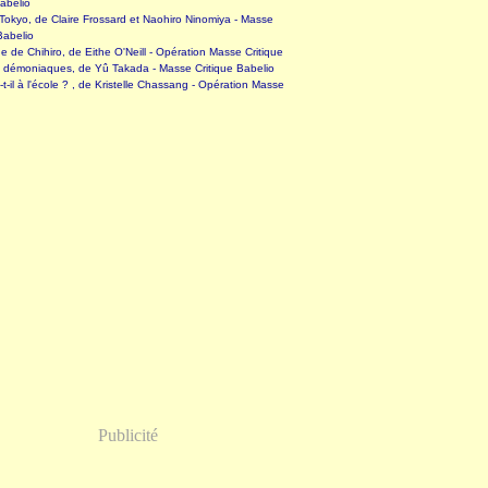
abelio
okyo, de Claire Frossard et Naohiro Ninomiya - Masse
Babelio
 de Chihiro, de Eithe O'Neill - Opération Masse Critique
s démoniaques, de Yû Takada - Masse Critique Babelio
-t-il à l'école ? , de Kristelle Chassang - Opération Masse
Publicité