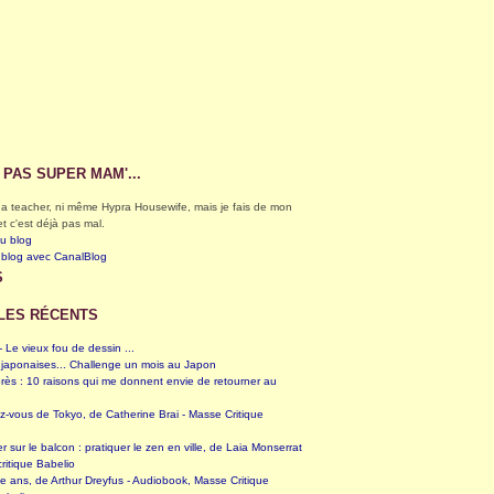
S PAS SUPER MAM'...
éga teacher, ni même Hypra Housewife, mais je fais de mon
et c'est déjà pas mal.
du blog
 blog avec CanalBlog
S
LES RÉCENTS
 Le vieux fou de dessin ...
 japonaises... Challenge un mois au Japon
rès : 10 raisons qui me donnent envie de retourner au
z-vous de Tokyo, de Catherine Brai - Masse Critique
er sur le balcon : pratiquer le zen en ville, de Laia Monserrat
ritique Babelio
te ans, de Arthur Dreyfus - Audiobook, Masse Critique