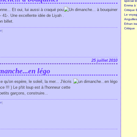
spécial B
Emma à T
nne... Et oui, lui aussi à craqué pou
Critique 
Le voyage
- 41-. Une excellente idée de Liyah .
Anguille
 billet.
Ethan ira
Critique
#
]
25 juillet 2010
manche...en légo
e qu'on espère, le soleil, la mer... J'écris
!!! ) Le p'tit loup est à l'honneur cette
its garçons, construire...
#
]