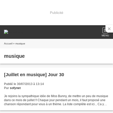
Publicité
MENU
Accueil
» musique
musique
[Juillet en musique] Jour 30
Publié le 30/07/2013 à 13:14
Par
sofynet
Je rejoins la sympathique idée de Miss Bunny, de mettre un peu de musique
dans ce mois de juillet !! Chaque jour pendant un mois, il faut proposé une
chanson répondant pour vous à un thème. La liste complète est ici... Ca y
est, j'ai rattrapé mon retard...