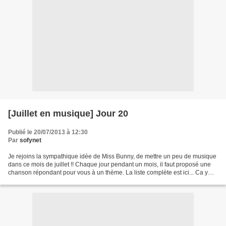
[Juillet en musique] Jour 20
Publié le 20/07/2013 à 12:30
Par
sofynet
Je rejoins la sympathique idée de Miss Bunny, de mettre un peu de musique
dans ce mois de juillet !! Chaque jour pendant un mois, il faut proposé une
chanson répondant pour vous à un thème. La liste complète est ici... Ca y
est, j'ai rattrapé mon retard...