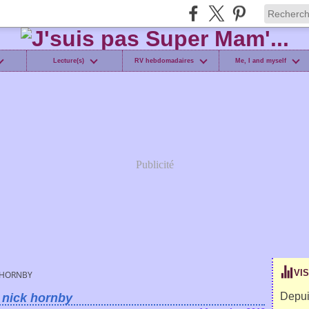
Lecture(s)
RV hebdomadaires
Me, I and myself
Publicité
VI
 HORNBY
Depui
nick hornby