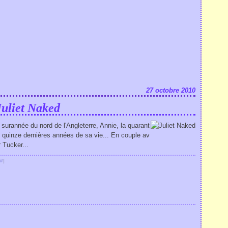
27 octobre 2010
Juliet Naked
e surannée du nord de l'Angleterre, Annie, la quarant
s quinze dernières années de sa vie... En couple av
 Tucker...
#
]