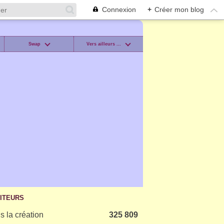
Connexion
+
Créer mon blog
Swap
Vers ailleurs ...
SITEURS
s la création
325 809