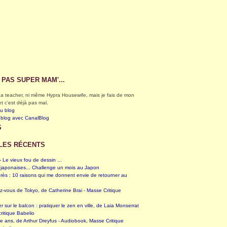
S PAS SUPER MAM'...
éga teacher, ni même Hypra Housewife, mais je fais de mon
et c'est déjà pas mal.
du blog
 blog avec CanalBlog
S
LES RÉCENTS
 Le vieux fou de dessin ...
 japonaises... Challenge un mois au Japon
rès : 10 raisons qui me donnent envie de retourner au
z-vous de Tokyo, de Catherine Brai - Masse Critique
er sur le balcon : pratiquer le zen en ville, de Laia Monserrat
ritique Babelio
te ans, de Arthur Dreyfus - Audiobook, Masse Critique