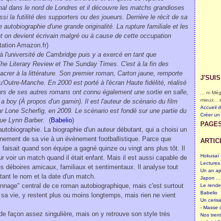
enal dans le nord de Londres et il découvre les matchs grandioses
i la futilité des supporters ou des joueurs. Derrière le récit de sa
e autobiographie d'une grande originalité. La rupture familiale et les
nt on devient écrivain malgré ou à cause de cette occupation
tation Amazon.fr)
à l'université de Cambridge puis y a exercé en tant que
r The Literary Review et The Sunday Times.
C'est à la fin des
crer à la littérature. Son premier roman, Carton jaune, remporte
J'SUI
qu'Outre-Manche.
En 2000 est porté à l'écran Haute fidélité, réalisé
rs de ses autres romans ont connu également une sortie en salle,
... ni M
mieux... 
 a boy (À propos d'un gamin).
Il est l'auteur de scénario du film
Accueil 
r Lone Scherfig, en 2009. Le scénario est fondé sur une partie du
Créer un
ique Lynn Barber.
(
Babelio
)
PAGE
tobiographie. La biographie d'un auteur débutant, qui a choisi un
vènement de sa vie à un évènement footballistique. Parce que
ARTIC
il faisait quand son équipe a gagné quinze ou vingt ans plus tôt. Il
Hokusaï -
ur voir un match quand il était enfant. Mais il est aussi capable de
Lectures
s déboires amicaux, familiaux et sentimentaux. Il analyse tout
Un an ap
rtant le nom et la date d'un match.
Japon ...
sonnage" central de ce roman autobiographique, mais c'est surtout
Le rende
Babelio
 sa vie, y restent plus ou moins longtemps, mais rien ne vient
Un cerisi
- Masse c
de façon assez singulière, mais on y retrouve son style très
Nos tren