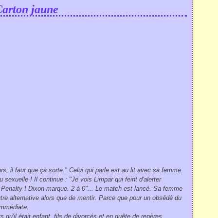
arton jaune
urs, il faut que ça sorte." Celui qui parle est au lit avec sa femme.
sexuelle ! Il continue : "Je vois Limpar qui feint d'alerter
r ! Penalty ! Dixon marque. 2 à 0"... Le match est lancé. Sa femme
utre alternative alors que de mentir. Parce que pour un obsédé du
 immédiate.
u'il était enfant, fils de divorcés et en quête de repères