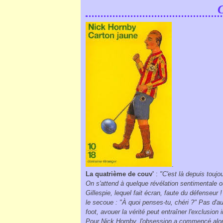
C
.
La quatrième de couv'
:
"C'est là depuis toujo
On s'attend à quelque révélation sentimentale ou 
Gillespie, lequel fait écran, faute du défenseu
le secoue : "À quoi penses-tu, chéri ?" Pas d'a
foot, avouer la vérité peut entraîner l'exclusion
Pour Nick Hornby, l'obsession a commencé alors q