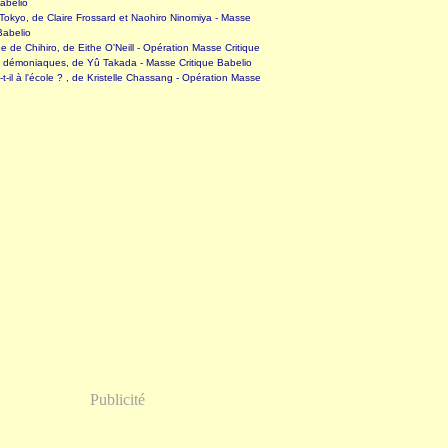
abelio
okyo, de Claire Frossard et Naohiro Ninomiya - Masse
Babelio
 de Chihiro, de Eithe O'Neill - Opération Masse Critique
s démoniaques, de Yû Takada - Masse Critique Babelio
-t-il à l'école ? , de Kristelle Chassang - Opération Masse
Publicité