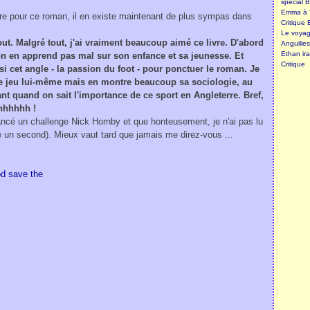
spécial B
Emma à T
ère pour ce roman, il en existe maintenant de plus sympas dans
Critique 
Le voyage
ut. Malgré tout, j'ai vraiment beaucoup aimé ce livre. D'abord
Anguille
Ethan ira
'on en apprend pas mal sur son enfance et sa jeunesse. Et
Critique
isi cet angle - la passion du foot - pour ponctuer le roman. Je
r le jeu lui-même mais en montre beaucoup sa sociologie, au
ant quand on sait l'importance de ce sport en Angleterre. Bref,
hhhhhhh !
 lancé un challenge Nick Hornby et que honteusement, je n'ai pas lu
lire un second). Mieux vaut tard que jamais me direz-vous ...