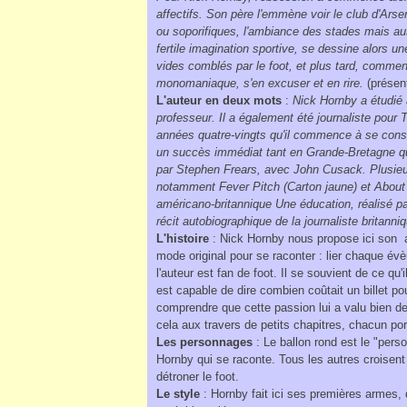
affectifs. Son père l'emmène voir le club d'Ars
ou soporifiques, l'ambiance des stades mais auss
fertile imagination sportive, se dessine alors un
vides comblés par le foot, et plus tard, comme
monomaniaque, s'en excuser et en rire.
(présen
L'auteur en deux mots
:
Nick Hornby a étudié 
professeur. Il a également été journaliste pou
années quatre-vingts qu'il commence à se consa
un succès immédiat tant en Grande-Bretagne 
par Stephen Frears, avec John Cusack. Plusieu
notamment Fever Pitch (Carton jaune) et About
américano-britannique Une éducation, réalisé pa
récit autobiographique de la journaliste britann
L'histoire
: Nick Hornby nous propose ici son au
mode original pour se raconter : lier chaque é
l'auteur est fan de foot. Il se souvient de ce qu'
est capable de dire combien coûtait un billet po
comprendre que cette passion lui a valu bien de
cela aux travers de petits chapitres, chacun po
Les personnages
: Le ballon rond est le "per
Hornby qui se raconte. Tous les autres croisent
détroner le foot.
Le style
: Hornby fait ici ses premières armes, 