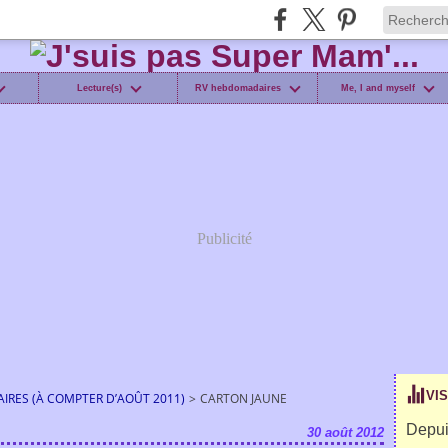
Lecture(s)
RV hebdomadaires
Me, I and myself
Publicité
VI
IRES (À COMPTER D’AOÛT 2011)
>
CARTON JAUNE
Depui
30 août 2012