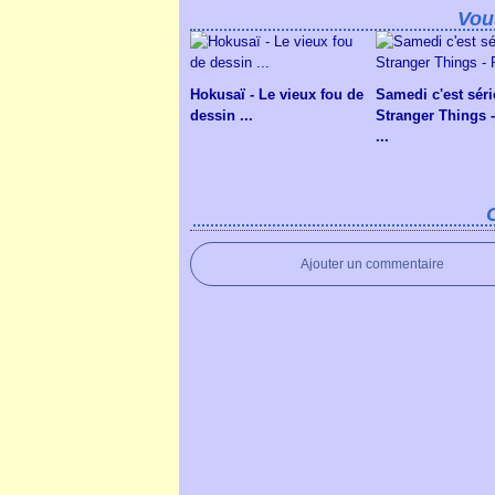
Vou
Hokusaï - Le vieux fou de
Samedi c'est séri
dessin ...
Stranger Things -
...
Ajouter un commentaire