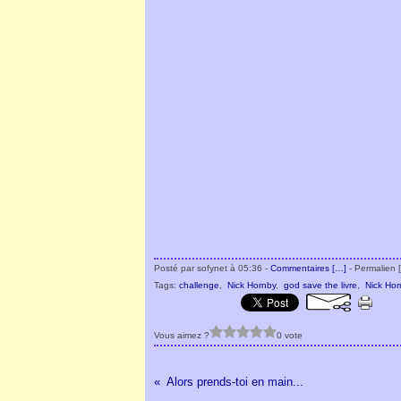
Posté par sofynet à 05:36 -
Commentaires [
…
]
- Permalien [
Tags:
challenge
,
Nick Hornby
,
god save the livre
,
Nick Hor
Vous aimez ?
0 vote
Alors prends-toi en main...