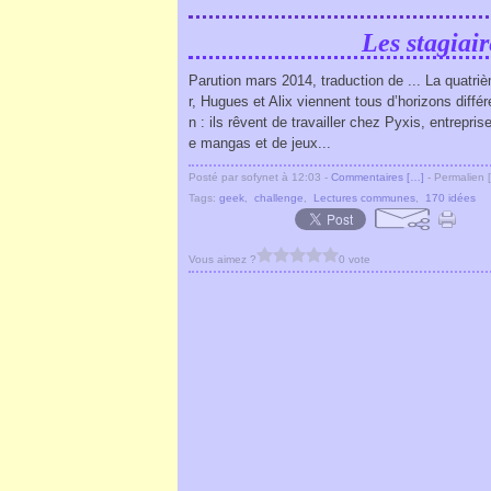
Les stagiai
Parution mars 2014, traduction de ... La quatriè
r, Hugues et Alix viennent tous d’horizons diff
n : ils rêvent de travailler chez Pyxis, entrepris
e mangas et de jeux...
Posté par sofynet à 12:03 -
Commentaires [
…
]
- Permalien [
Tags:
geek
,
challenge
,
Lectures communes
,
170 idées
Vous aimez ?
0 vote