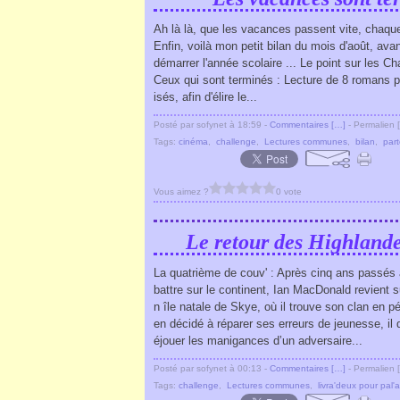
Ah là là, que les vacances passent vite, chaqu
Enfin, voilà mon petit bilan du mois d'août, ava
démarrer l'année scolaire ... Le point sur les Ch
Ceux qui sont terminés : Lecture de 8 romans 
isés, afin d'élire le...
Posté par sofynet à 18:59 -
Commentaires [
…
]
- Permalien [
Tags:
cinéma
,
challenge
,
Lectures communes
,
bilan
,
part
Vous aimez ?
0 vote
Le retour des Highlande
La quatrième de couv' : Après cinq ans passés 
battre sur le continent, Ian MacDonald revient s
n île natale de Skye, où il trouve son clan en pér
en décidé à réparer ses erreurs de jeunesse, il d
éjouer les manigances d’un adversaire...
Posté par sofynet à 00:13 -
Commentaires [
…
]
- Permalien [
Tags:
challenge
,
Lectures communes
,
livra'deux pour pal'