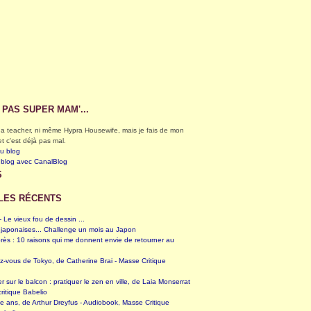
S PAS SUPER MAM'...
éga teacher, ni même Hypra Housewife, mais je fais de mon
et c'est déjà pas mal.
du blog
 blog avec CanalBlog
S
LES RÉCENTS
 Le vieux fou de dessin ...
 japonaises... Challenge un mois au Japon
rès : 10 raisons qui me donnent envie de retourner au
z-vous de Tokyo, de Catherine Brai - Masse Critique
er sur le balcon : pratiquer le zen en ville, de Laia Monserrat
ritique Babelio
te ans, de Arthur Dreyfus - Audiobook, Masse Critique