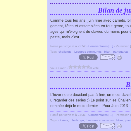
Bilan de ju
Comme tous les ans, juin rime avec carnets, bil
gement, fêtes et assemblées en tout genre, tout
ages qui m'éloignent du clavier, du moins pour éc
peste, mais c'est...
Posté par sofynet à 22:52 -
Commentaires [
…
]
- Permalien [
Tags:
challenge
,
Lectures communes
,
bilan
,
partenariat
Vous aimez ?
0 vote
Bi
L'hiver ne se décidant pas à finir, un mois d'avri
u regarder des séries ;) Le point sur les Challe
erminée déjà le mois dernier... Pour Juin 2013 --
Posté par sofynet à 23:31 -
Commentaires [
…
]
- Permalien [
Tags:
cinéma
,
challenge
,
Lectures communes
,
bilan
,
part