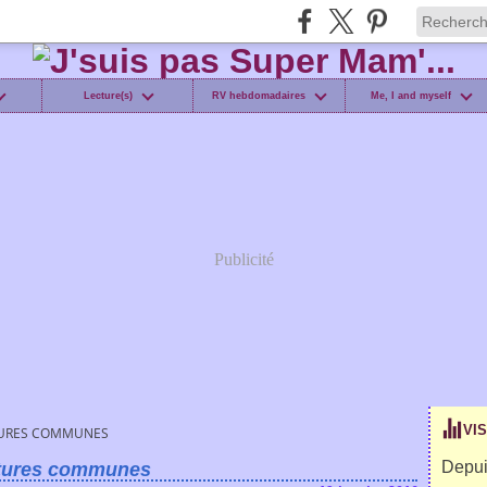
Lecture(s)
RV hebdomadaires
Me, I and myself
Publicité
VI
URES COMMUNES
Depui
tures communes