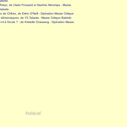
abelio
okyo, de Claire Frossard et Naohiro Ninomiya - Masse
Babelio
 de Chihiro, de Eithe O'Neill - Opération Masse Critique
s démoniaques, de Yû Takada - Masse Critique Babelio
-t-il à l'école ? , de Kristelle Chassang - Opération Masse
Publicité