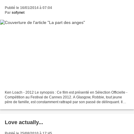
Publié le 16/01/2014 à 07:04
Par
sofynet
Ken Loach - 2012 Le synopsis : Ce film est présenté en Sélection Officielle -
Compétition au Festival de Cannes 2012. A Glasgow, Robbie, tout jeune
père de famille, est constamment rattrapé par son passé de délinquant. Il
croise la route de Rhino, Albert...
Love actually...
Publié le 25/08/2010 à 17:45