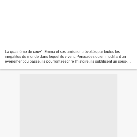
La quatrième de couv' : Emma et ses amis sont révoltés par toutes les
inégalités du monde dans lequel ils vivent. Persuadés qu'en modifiant un
évènement du passé, ils pourront réécrire l'histoire, ils subtilisent un sous-
marin qui a le pouvoir de remonter...