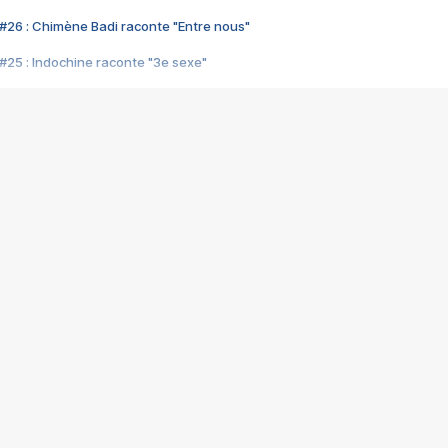
#26 : Chimène Badi raconte "Entre nous"
#25 : Indochine raconte "3e sexe"
#24 : Zaho raconte "C'est chelou"
#23 : Patrick Bruel raconte "Au café des délices"
#22 : Kyo raconte "Le chemin"
#21 : Nolwenn Leroy raconte "Cassé"
#20 : Patrick Hernandez raconte "Born to be alive"
#19 : Lorie raconte "Près de moi"
#18 : Michael Jones raconte "A nos actes manqués" (avec Jean-Jacque
#17 : Khaled raconte "Aïcha"
#16 : Corneille raconte "Parce qu'on vient de loin"
#15 : Indochine raconte "L'aventurier"