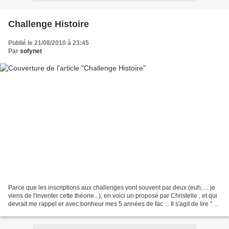
Challenge Histoire
Publié le 21/08/2010 à 23:45
Par
sofynet
Parce que les inscriptions aux challenges vont souvent par deux (euh, ... je
viens de l'inventer cette théorie...), en voici un proposé par Christelle , et qui
devrait me rappel er avec bonheur mes 5 années de fac ... Il s'agit de lire "sur
le thème de...