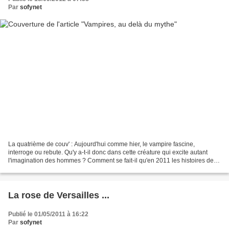
Par
sofynet
La quatrième de couv' : Aujourd'hui comme hier, le vampire fascine,
interroge ou rebute. Qu'y a-t-il donc dans cette créature qui excite autant
l'imagination des hommes ? Comment se fait-il qu'en 2011 les histoires de
vampires (à commencer par Twilight)...
La rose de Versailles ...
Publié le 01/05/2011 à 16:22
Par
sofynet