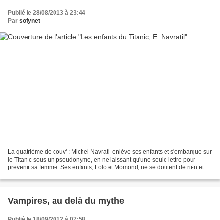
Publié le 28/08/2013 à 23:44
Par
sofynet
La quatrième de couv' : Michel Navratil enlève ses enfants et s'embarque sur
le Titanic sous un pseudonyme, en ne laissant qu'une seule lettre pour
prévenir sa femme. Ses enfants, Lolo et Momond, ne se doutent de rien et
sont tout joyeux. Mais le Titanic...
Vampires, au delà du mythe
Publié le 18/09/2012 à 07:58