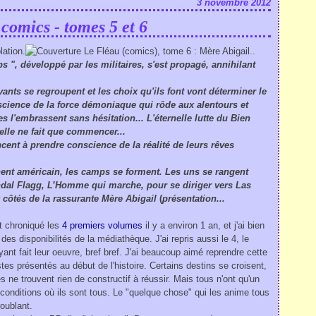
3 novembre 2012
 comics - tomes 5 et 6
.
..
ps ", développé par les militaires, s'est propagé, annihilant
vants se regroupent et les choix qu'ils font vont déterminer le
science de la force démoniaque qui rôde aux alentours et
 l'embrassent sans hésitation... L'éternelle lutte du Bien
elle ne fait que commencer...
ent à prendre conscience de la réalité de leurs rêves
inent américain, les camps se forment. Les uns se rangent
ndal Flagg, L’Homme qui marche, pour se diriger vers Las
x côtés de la rassurante Mère Abigail
(
présentation...
et chroniqué les
4 premiers volumes
il y a environ 1 an, et j'ai bien
des disponibilités de la médiathèque. J'ai repris aussi le 4, le
nt fait leur oeuvre, bref bref. J'ai beaucoup aimé reprendre cette
stes présentés au début de l'histoire. Certains destins se croisent,
es ne trouvent rien de constructif à réussir. Mais tous n'ont qu'un
s conditions où ils sont tous. Le "quelque chose" qui les anime tous
roublant.