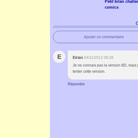
Petit bilan chall
comics
Ajouter un commentaire
E
Eirian
04/11/2012 09:28
Je ne connais pas la version BD, mais j
tenter cette version.
Répondre