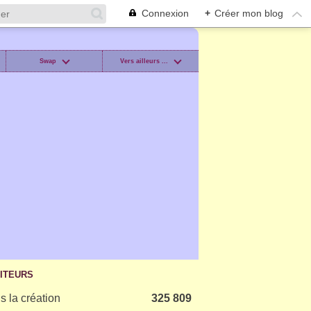
Connexion
+
Créer mon blog
Swap
Vers ailleurs ...
SITEURS
s la création
325 809