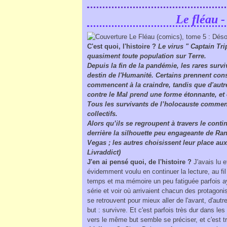
Le fléau -
C'est quoi, l'histoire ?
Le virus " Captain Tri
quasiment toute population sur Terre.
Depuis la fin de la pandémie, les rares survi
destin de l'Humanité. Certains prennent con
commencent à la craindre, tandis que d'autres
contre le Mal prend une forme étonnante, et 
Tous les survivants de l’holocauste commenc
collectifs.
Alors qu’ils se regroupent à travers le cont
derrière la silhouette peu engageante de Ra
Vegas ; les autres choisissent leur place au
Livraddict)
J'en ai pensé quoi, de l'histoire ?
J'avais lu 
évidemment voulu en continuer la lecture, au fil 
temps et ma mémoire un peu fatiguée parfois aya
série et voir où arrivaient chacun des protagoni
se retrouvent pour mieux aller de l'avant, d'autr
but : survivre. Et c'est parfois très dur dans le
vers le même but semble se préciser, et c'est t