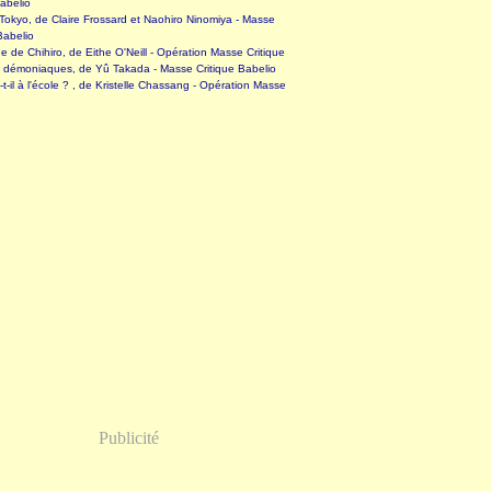
abelio
okyo, de Claire Frossard et Naohiro Ninomiya - Masse
Babelio
 de Chihiro, de Eithe O'Neill - Opération Masse Critique
s démoniaques, de Yû Takada - Masse Critique Babelio
-t-il à l'école ? , de Kristelle Chassang - Opération Masse
Publicité