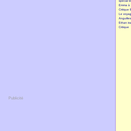
spécial B
Emma à T
Critique 
Le voyage
Anguille
Ethan ira
Critique
Publicité