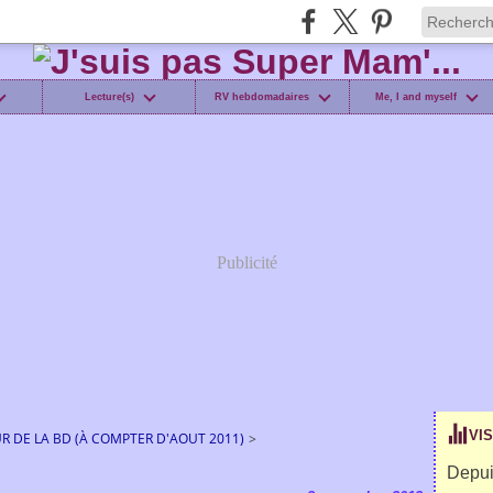
Lecture(s)
RV hebdomadaires
Me, I and myself
Publicité
VI
 DE LA BD (À COMPTER D'AOUT 2011)
>
Depui