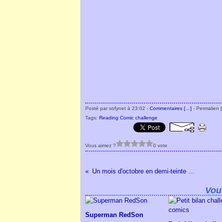
Posté par sofynet à 23:02 -
Commentaires [
…
]
- Permalien [
Tags:
Reading Comic challenge
Vous aimez ?
0 vote
Un mois d'octobre en demi-teinte ...
Vou
Superman RedSon