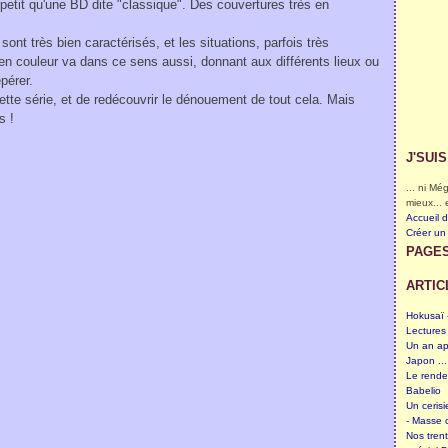
petit qu'une BD dite "classique". Des couvertures très en
sont très bien caractérisés, et les situations, parfois très
en couleur va dans ce sens aussi, donnant aux différents lieux ou
epérer.
cette série, et de redécouvrir le dénouement de tout cela. Mais
ns !
J'SUI
... ni M
mieux... 
Accueil 
Créer un
PAGE
ARTIC
Hokusaï -
Lectures
Un an ap
Japon ...
Le rende
Babelio
Un cerisi
- Masse c
Nos tren