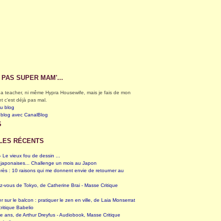
S PAS SUPER MAM'...
éga teacher, ni même Hypra Housewife, mais je fais de mon
et c'est déjà pas mal.
du blog
 blog avec CanalBlog
S
LES RÉCENTS
 Le vieux fou de dessin ...
 japonaises... Challenge un mois au Japon
rès : 10 raisons qui me donnent envie de retourner au
z-vous de Tokyo, de Catherine Brai - Masse Critique
er sur le balcon : pratiquer le zen en ville, de Laia Monserrat
ritique Babelio
te ans, de Arthur Dreyfus - Audiobook, Masse Critique