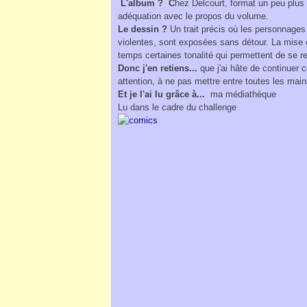
L'album ?
C
hez Delcourt, format un peu plus 
adéquation avec le propos du volume.
Le dessin ?
Un trait précis où les personnages 
violentes, sont exposées sans détour. La mise 
temps certaines tonalité qui permettent de se r
Donc j'en retiens...
que j'ai hâte de continuer 
attention, à ne pas mettre entre toutes les mai
Et je l'ai lu grâce à...
ma médiathèque
Lu dans le cadre du challenge