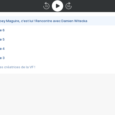
bey Maguire, c'est lui ! Rencontre avec Damien Witecka
e 6
e 5
e 4
e 3
s créatrices de la VF !
e 2
e 1
e Mektoub My Love arrive enfin ! Rencontre avec Shaïn Boumedine et Sal
i : après Toni en famille
elle réalise le bouleversant Dites lui que je l'aime