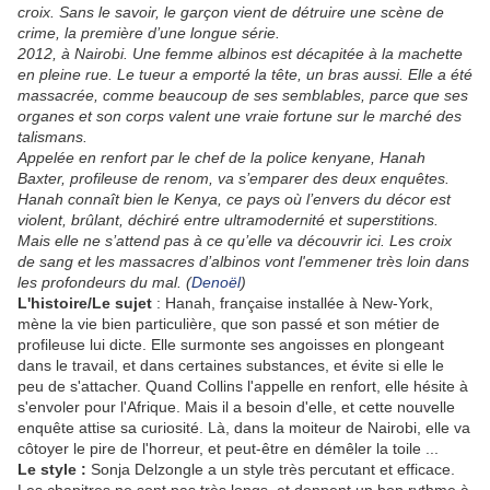
croix. Sans le savoir, le garçon vient de détruire une scène de
crime, la première d’une longue série.
2012, à Nairobi. Une femme albinos est décapitée à la machette
en pleine rue. Le tueur a emporté la tête, un bras aussi. Elle a été
massacrée, comme beaucoup de ses semblables, parce que ses
organes et son corps valent une vraie fortune sur le marché des
talismans.
Appelée en renfort par le chef de la police kenyane, Hanah
Baxter, profileuse de renom, va s’emparer des deux enquêtes.
Hanah connaît bien le Kenya, ce pays où l’envers du décor est
violent, brûlant, déchiré entre ultramodernité et superstitions.
Mais elle ne s’attend pas à ce qu’elle va découvrir ici. Les croix
de sang et les massacres d’albinos vont l'emmener très loin dans
les profondeurs du mal.
(
Denoël
)
L'histoire/Le sujet
: Hanah, française installée à New-York,
mène la vie bien particulière, que son passé et son métier de
profileuse lui dicte. Elle surmonte ses angoisses en plongeant
dans le travail, et dans certaines substances, et évite si elle le
peu de s'attacher. Quand Collins l'appelle en renfort, elle hésite à
s'envoler pour l'Afrique. Mais il a besoin d'elle, et cette nouvelle
enquête attise sa curiosité. Là, dans la moiteur de Nairobi, elle va
côtoyer le pire de l'horreur, et peut-être en démêler la toile ...
Le style :
Sonja Delzongle a un style très percutant et efficace.