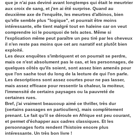
que je n'ai pas deviné avant longtemps qui était le meurtrier
aux croix de sang, et j'en ai été surprise. Quand au
deuxième axe de l'enquête, les meurtres d'albinos, bien
qu'elle semble plus "logique", et pourrait être moins
intéressante, elle tient malgré tout en haleine car on veut
comprendre ici le pourquoi de tels actes. Même si
l'explication même peut paraître un peu tiré par les cheveux
il n'en reste pas moins que cet arc narratif est plutôt bien
exploité.
Les deux enquêtes s'imbriquent et on pourrait se perdre,
mais ce n'est absolument pas le cas, et les personnages, de
quelques côtés qu'ils soient, sont assez bien amenés pour
que l'on sache tout du long de la lecture de qui l'on parle.
Les descriptions sont assez courtes pour ne pas lasser,
mais assez efficace pour ressentir la chaleur, la moiteur,
l'immensité de certains paysages ou la pauvreté de
certaines rues.
Bref, j'ai vraiment beaucoup aimé ce thriller, très dur
(certains passages en particuliers), mais complètement
prenant. Le fait qu'il se déroule en Afrique est peu courant,
et permet d'échapper aux cadres classiques. Et les
personnages forts rendent l'histoire encore plus
intéressante. Un très bon livre !