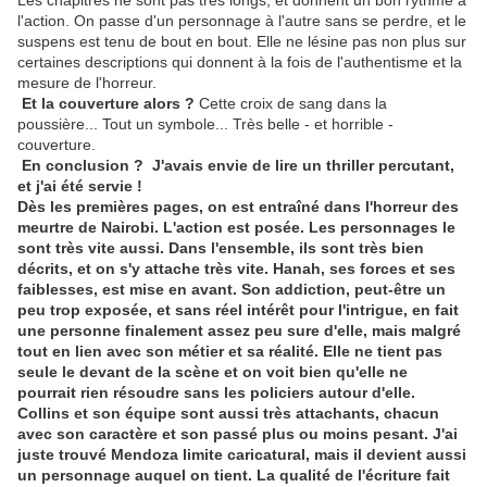
Les chapitres ne sont pas très longs, et donnent un bon rythme à
l'action. On passe d'un personnage à l'autre sans se perdre, et le
suspens est tenu de bout en bout. Elle ne lésine pas non plus sur
certaines descriptions qui donnent à la fois de l'authentisme et la
mesure de l'horreur.
Et la couverture alors ?
Cette croix de sang dans la
poussière... Tout un symbole... Très belle - et horrible -
couverture.
En conclusion ? J'avais envie de lire un thriller percutant,
et j'ai été servie !
Dès les premières pages, on est entraîné dans l'horreur des
meurtre de Nairobi. L'action est posée. Les personnages le
sont très vite aussi. Dans l'ensemble, ils sont très bien
décrits, et on s'y attache très vite. Hanah, ses forces et ses
faiblesses, est mise en avant. Son addiction, peut-être un
peu trop exposée, et sans réel intérêt pour l'intrigue, en fait
une personne finalement assez peu sure d'elle, mais malgré
tout en lien avec son métier et sa réalité. Elle ne tient pas
seule le devant de la scène et on voit bien qu'elle ne
pourrait rien résoudre sans les policiers autour d'elle.
Collins et son équipe sont aussi très attachants, chacun
avec son caractère et son passé plus ou moins pesant. J'ai
juste trouvé Mendoza limite caricatural, mais il devient aussi
un personnage auquel on tient. La qualité de l'écriture fait