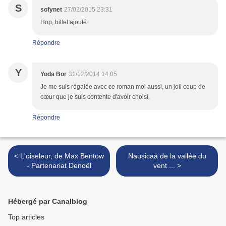
S
sofynet
27/02/2015 23:31
Hop, billet ajouté
Répondre
Y
Yoda Bor
31/12/2014 14:05
Je me suis régalée avec ce roman moi aussi, un joli coup de
cœur que je suis contente d'avoir choisi.
Répondre
< L'oiseleur, de Max Bentow
Nausicaä de la vallée du
- Partenariat Denoël
vent ... >
Hébergé par Canalblog
Top articles