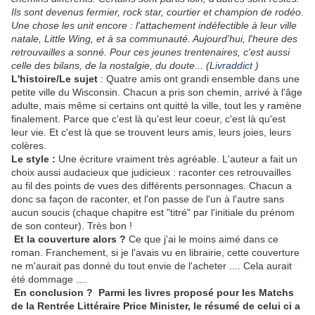
Ils sont devenus fermier, rock star, courtier et champion de rodéo.
Une chose les unit encore : l'attachement indéfectible à leur ville
natale, Little Wing, et à sa communauté. Aujourd'hui, l'heure des
retrouvailles a sonné. Pour ces jeunes trentenaires, c'est aussi
celle des bilans, de la nostalgie, du doute...
(L
ivraddict
)
L'histoire/Le sujet
: Quatre amis ont grandi ensemble dans une
petite ville du Wisconsin. Chacun a pris son chemin, arrivé à l'âge
adulte, mais même si certains ont quitté la ville, tout les y ramène
finalement. Parce que c'est là qu'est leur coeur, c'est là qu'est
leur vie. Et c'est là que se trouvent leurs amis, leurs joies, leurs
colères.
Le style :
Une écriture vraiment très agréable. L'auteur a fait un
choix aussi audacieux que judicieux : raconter ces retrouvailles
au fil des points de vues des différents personnages. Chacun a
donc sa façon de raconter, et l'on passe de l'un à l'autre sans
aucun soucis (chaque chapitre est "titré" par l'initiale du prénom
de son conteur). Très bon !
Et la couverture alors ?
Ce que j'ai le moins aimé dans ce
roman. Franchement, si je l'avais vu en librairie, cette couverture
ne m'aurait pas donné du tout envie de l'acheter .... Cela aurait
été dommage ....
En conclusion ? Parmi les livres proposé pour les Matchs
de la Rentrée Littéraire Price Minister, le résumé de celui ci a