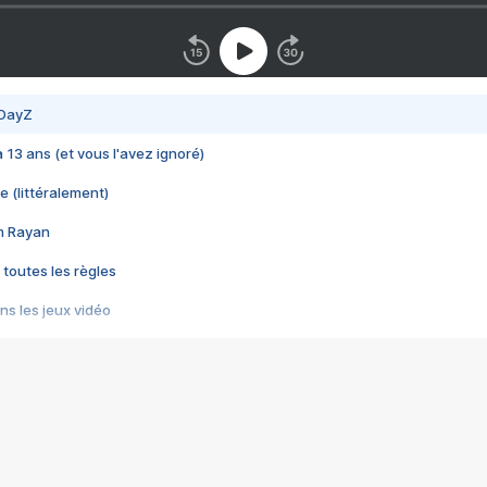
 DayZ
 a 13 ans (et vous l'avez ignoré)
e (littéralement)
im Rayan
 toutes les règles
s les jeux vidéo
us choquant de Rockstar ? - Le scandale BULLY
e plus moche de Steam
du RÊVE tourne au CAUCHEMAR
pendant 8 heures