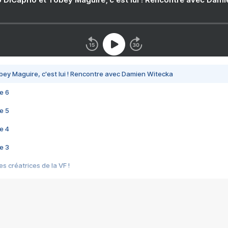
bey Maguire, c'est lui ! Rencontre avec Damien Witecka
e 6
e 5
e 4
e 3
s créatrices de la VF !
e 2
e 1
e Mektoub My Love arrive enfin ! Rencontre avec Shaïn Boumedine et Sal