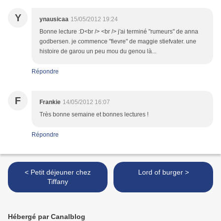
Y
ynausicaa
15/05/2012 19:24
Bonne lecture :D<br /> <br /> j'ai terminé "rumeurs" de anna
godbersen. je commence "fievre" de maggie stiefvater. une
histoire de garou un peu mou du genou là...
Répondre
F
Frankie
14/05/2012 16:07
Très bonne semaine et bonnes lectures !
Répondre
< Petit déjeuner chez
Lord of burger >
Tiffany
Hébergé par Canalblog