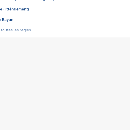
e (littéralement)
im Rayan
 toutes les règles
s les jeux vidéo
us choquant de Rockstar ? - Le scandale BULLY
e plus moche de Steam
du RÊVE tourne au CAUCHEMAR
pendant 8 heures
it… à tort
umiliés par un jeu vidéo
ire - Final Fantasy 8
ti un empire - Age of Empires