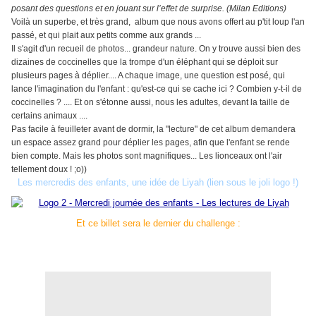
posant des questions et en jouant sur l’effet de surprise. (Milan Editions)
Voilà un superbe, et très grand, album que nous avons offert au p'tit loup l'an
passé, et qui plait aux petits comme aux grands ...
Il s'agit d'un recueil de photos... grandeur nature. On y trouve aussi bien des
dizaines de coccinelles que la trompe d'un éléphant qui se déploit sur
plusieurs pages à déplier.... A chaque image, une question est posé, qui
lance l'imagination du l'enfant : qu'est-ce qui se cache ici ? Combien y-t-il de
coccinelles ? .... Et on s'étonne aussi, nous les adultes, devant la taille de
certains animaux ....
Pas facile à feuilleter avant de dormir, la "lecture" de cet album demandera
un espace assez grand pour déplier les pages, afin que l'enfant se rende
bien compte. Mais les photos sont magnifiques... Les lionceaux ont l'air
tellement doux ! ;o))
Les mercredis des enfants, une idée de Liyah (lien sous le joli logo !)
Et ce billet sera le dernier du challenge :