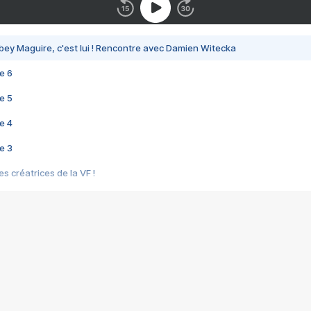
bey Maguire, c'est lui ! Rencontre avec Damien Witecka
e 6
e 5
e 4
e 3
s créatrices de la VF !
e 2
e 1
e Mektoub My Love arrive enfin ! Rencontre avec Shaïn Boumedine et Sal
i : après Toni en famille
elle réalise le bouleversant Dites lui que je l'aime