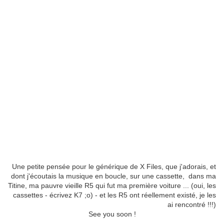
Une petite pensée pour le générique de X Files, que j'adorais, et
dont j'écoutais la musique en boucle, sur une cassette, dans ma
Titine, ma pauvre vieille R5 qui fut ma première voiture ... (oui, les
cassettes - écrivez K7 ;o) - et les R5 ont réellement existé, je les
ai rencontré !!!)
See you soon !