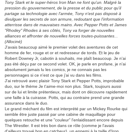
Tony Stark et le super-héros Iron Man ne font qu'un. Malgré la
pression du gouvernement, de la presse et du public pour qu'il
partage sa technologie avec l'armée, Tony n'est pas disposé à
divulguer les secrets de son armure, redoutant que l'information
atterrisse dans de mauvaises mains. Avec Pepper Potts et James
"Rhodey" Rhodes à ses côtés, Tony va forger de nouvelles
alliances et affronter de nouvelles forces toutes-puissantes...
(Allociné)
J'avais beaucoup aimé le premier volet des aventures de cet
homme de fer, rouge et or et redresseur de tords. Et le jeu de
Robert Downey Jr, cabotin à souhaits, me plaît beaucoup. Je n'ai
pas été déçu par ce second volet. OK, je parle en profane, je n'ai
absolument jamais lu les comics, je ne connais pas les
personnages si ce n'est ce que j'ai vu dans les films.
J'ai retrouvé avec plaisir Tony Stark et Pepper Potts, improbable
duo, sur le thème Je t'aime-moi non plus. Stark, toujours aussi
sur de lui et limite prétentieux, mais dont on découvre rapidement
une faille à la cuirasse. Potts, qui au contraire prend une grande
assurance dans le duo.
Le grand méchant du film est interprété par un Mickey Rourke qui
semble être juste passé par une cabine de maquillage pour
quelques retouche et une "couleur" l'enlaidissant encore depuis
The Wrestler. Il est très bon dans ce rôle (comme je l'avais
d'ailleurs trouvé bon en catcheur), un ennemi à la taille d'Iron