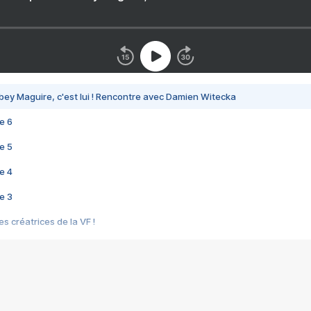
bey Maguire, c'est lui ! Rencontre avec Damien Witecka
e 6
e 5
e 4
e 3
s créatrices de la VF !
e 2
e 1
e Mektoub My Love arrive enfin ! Rencontre avec Shaïn Boumedine et Sal