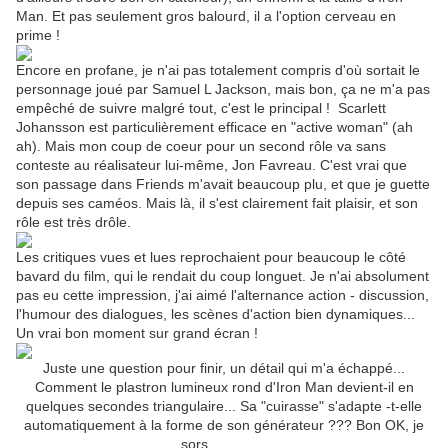
Man. Et pas seulement gros balourd, il a l'option cerveau en
prime !
Encore en profane, je n'ai pas totalement compris d'où sortait le
personnage joué par Samuel L Jackson, mais bon, ça ne m'a pas
empêché de suivre malgré tout, c'est le principal ! Scarlett
Johansson est particulièrement efficace en "active woman" (ah
ah). Mais mon coup de coeur pour un second rôle va sans
conteste au réalisateur lui-même, Jon Favreau. C'est vrai que
son passage dans Friends m'avait beaucoup plu, et que je guette
depuis ses caméos. Mais là, il s'est clairement fait plaisir, et son
rôle est très drôle.
Les critiques vues et lues reprochaient pour beaucoup le côté
bavard du film, qui le rendait du coup longuet. Je n'ai absolument
pas eu cette impression, j'ai aimé l'alternance action - discussion,
l'humour des dialogues, les scènes d'action bien dynamiques...
Un vrai bon moment sur grand écran !
Juste une question pour finir, un détail qui m'a échappé...
Comment le plastron lumineux rond d'Iron Man devient-il en
quelques secondes triangulaire... Sa "cuirasse" s'adapte -t-elle
automatiquement à la forme de son générateur ??? Bon OK, je
sors...............