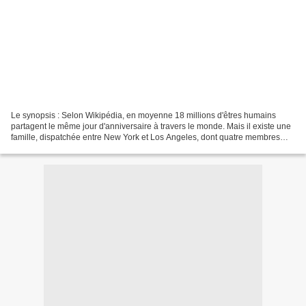
Le synopsis : Selon Wikipédia, en moyenne 18 millions d'êtres humains
partagent le même jour d'anniversaire à travers le monde. Mais il existe une
famille, dispatchée entre New York et Los Angeles, dont quatre membres
sont nés le même jour ! Voici leur...