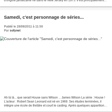
d'origine jamaïcaine né dans le New Jersey en 1975. Il est principalement
connu pour ce rôle de Charlie...
Samedi, c'est personnage de séries...
Publié le 28/08/2011 à 11:50
Par
sofynet
Ah là là... que serait House sans Wilson ... James Wilson La série : House !
L'acteur : Robert Sean Leonard est né en 1969. Ses études terminées, il
intègre une école de théâtre et court le casting. Après quelques apparitions,
il décroche le rôle de Neil...