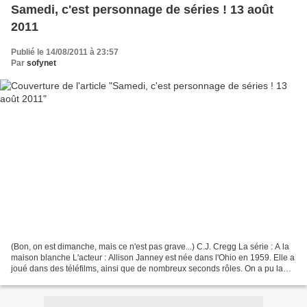
Samedi, c'est personnage de séries ! 13 août
2011
Publié le 14/08/2011 à 23:57
Par
sofynet
(Bon, on est dimanche, mais ce n'est pas grave...) C.J. Cregg La série : A la
maison blanche L'acteur : Allison Janney est née dans l'Ohio en 1959. Elle a
joué dans des téléfilms, ainsi que de nombreux seconds rôles. On a pu la
voir notamment dans Juno,...