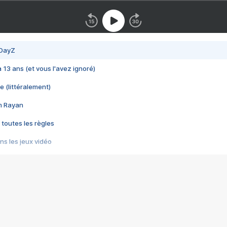
 DayZ
 a 13 ans (et vous l'avez ignoré)
e (littéralement)
im Rayan
 toutes les règles
s les jeux vidéo
us choquant de Rockstar ? - Le scandale BULLY
e plus moche de Steam
du RÊVE tourne au CAUCHEMAR
pendant 8 heures