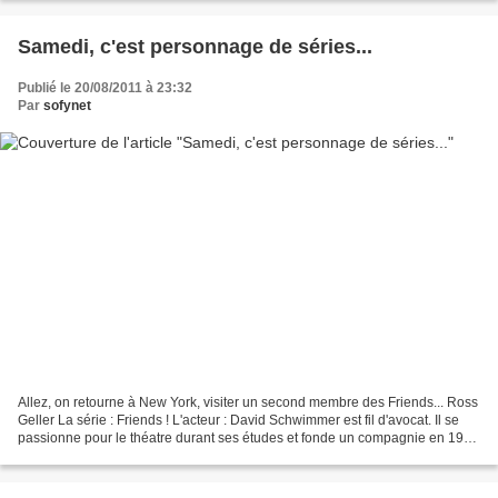
Samedi, c'est personnage de séries...
Publié le 20/08/2011 à 23:32
Par
sofynet
Allez, on retourne à New York, visiter un second membre des Friends... Ross
Geller La série : Friends ! L'acteur : David Schwimmer est fil d'avocat. Il se
passionne pour le théatre durant ses études et fonde un compagnie en 1988
avec des amis. Après quelques...