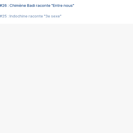
#26 : Chimène Badi raconte "Entre nous"
#25 : Indochine raconte "3e sexe"
#24 : Zaho raconte "C'est chelou"
#23 : Patrick Bruel raconte "Au café des délices"
#22 : Kyo raconte "Le chemin"
#21 : Nolwenn Leroy raconte "Cassé"
#20 : Patrick Hernandez raconte "Born to be alive"
#19 : Lorie raconte "Près de moi"
#18 : Michael Jones raconte "A nos actes manqués" (avec Jean-Jacque
#17 : Khaled raconte "Aïcha"
#16 : Corneille raconte "Parce qu'on vient de loin"
#15 : Indochine raconte "L'aventurier"