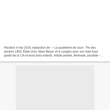
Parution 4 mai 2016, traduction de --- La quatrième de couv' : Fin des
années 1950, États-Unis. Mary Meyer vit à Langley avec son mari haut
gradé de la CIA et leurs trois enfants. Artiste peintre, féministe, pacifiste –
elle est fichée par le FBI comme...