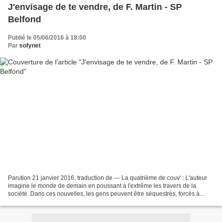
J'envisage de te vendre, de F. Martin - SP
Belfond
Publié le 05/06/2016 à 18:00
Par
sofynet
Parution 21 janvier 2016, traduction de --- La quatrième de couv' : L'auteur
imagine le monde de demain en poussant à l'extrême les travers de la
société. Dans ces nouvelles, les gens peuvent être séquestrés, forcés à
jouer et même être vendus. Lutte...