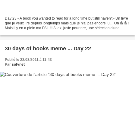
Day 23 - A book you wanted to read for a long time but still haven't - Un livre
que je veux lire depuis longtemps mais que je n'ai pas encore lu.... Oh là là !
Mais il y en a plein ma PAL !!! Allez, juste pour rire, une sélection d'une
douzaine, ceux...
30 days of books meme ... Day 22
Publié le 22/03/2011 à 11:43
Par
sofynet