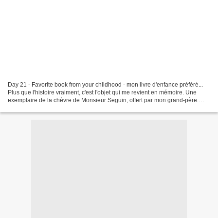
Day 21 - Favorite book from your childhood - mon livre d'enfance préféré...
Plus que l'histoire vraiment, c'est l'objet qui me revient en mémoire. Une
exemplaire de la chèvre de Monsieur Seguin, offert par mon grand-père.
(c'est exactement celui-ci, il...