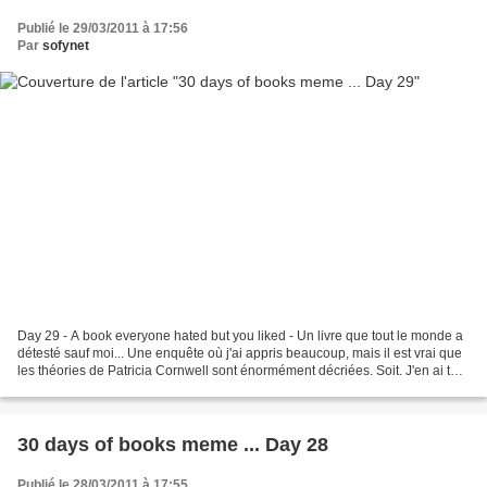
Publié le 29/03/2011 à 17:56
Par
sofynet
Day 29 - A book everyone hated but you liked - Un livre que tout le monde a
détesté sauf moi... Une enquête où j'ai appris beaucoup, mais il est vrai que
les théories de Patricia Cornwell sont énormément décriées. Soit. J'en ai tout
de même beaucoup apprécié...
30 days of books meme ... Day 28
Publié le 28/03/2011 à 17:55